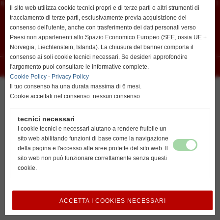
Montessori, 14 - 56022 - Castelfranco di Sotto (Pisa) - Tel. 0571 480961 - Fax 0571
resta su italiano
Il sito web utilizza cookie tecnici propri e di terze parti o altri strumenti di
480751
iscritta al registro delle imprese 74399 Pisa Cap. Soc. 170.430,78 i.v - P.I.
tracciamento di terze parti, esclusivamente previa acquisizione del
00461940504
consenso dell'utente, anche con trasferimento dei dati personali verso
info@flamarplak.com
Paesi non appartenenti allo Spazio Economico Europeo (SEE, ossia UE +
Privacy Policy
-
Cookie Policy
Norvegia, Liechtenstein, Islanda). La chiusura del banner comporta il
go to english
consenso ai soli cookie tecnici necessari. Se desideri approfondire
http://www.english.flamarplak.com
l'argomento puoi consultare le informative complete.
Realizzazione siti web www.sitoper.it
Cookie Policy
-
Privacy Policy
Il tuo consenso ha una durata massima di 6 mesi.
Cookie accettati nel consenso: nessun consenso
tecnici necessari
I cookie tecnici e necessari aiutano a rendere fruibile un
sito web abilitando funzioni di base come la navigazione
della pagina e l'accesso alle aree protette del sito web. Il
sito web non può funzionare correttamente senza questi
cookie.
ACCETTA I COOKIES NECESSARI