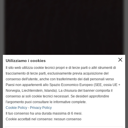
close
Utilizziamo i cookies
Il sito web utilizza cookie tecnici propri e di terze parti o altri strumenti di
tracciamento di terze parti, esclusivamente previa acquisizione del
consenso dell'utente, anche con trasferimento dei dati personali verso
Paesi non appartenenti allo Spazio Economico Europeo (SEE, ossia UE +
Norvegia, Liechtenstein, Islanda). La chiusura del banner comporta il
INFORMAZIONI TECNICHE
rulli: no
consenso ai soli cookie tecnici necessari. Se desideri approfondire
l'argomento puoi consultare le informative complete.
DETTAGLI
Cookie Policy
-
Privacy Policy
Il tuo consenso ha una durata massima di 6 mesi.
ALTRI RISULTATI
Cookie accettati nel consenso: nessun consenso