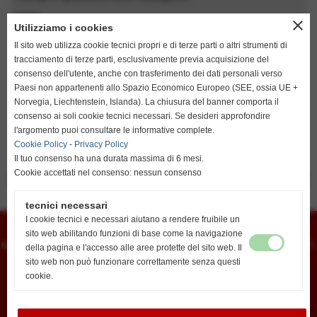
nome
close
Utilizziamo i cookies
Il sito web utilizza cookie tecnici propri e di terze parti o altri strumenti di
tracciamento di terze parti, esclusivamente previa acquisizione del
cognome
consenso dell'utente, anche con trasferimento dei dati personali verso
Paesi non appartenenti allo Spazio Economico Europeo (SEE, ossia UE +
Norvegia, Liechtenstein, Islanda). La chiusura del banner comporta il
consenso ai soli cookie tecnici necessari. Se desideri approfondire
keyboard_arrow_down
l'argomento puoi consultare le informative complete.
Cookie Policy
-
Privacy Policy
Il tuo consenso ha una durata massima di 6 mesi.
Cookie accettati nel consenso: nessun consenso
<< precedente
successivo >>
tecnici necessari
I cookie tecnici e necessari aiutano a rendere fruibile un
Flamarplak s.n.c.
sito web abilitando funzioni di base come la navigazione
Montessori, 14 - 56022 - Castelfranco di Sotto (Pisa) - Tel. 0571 480961 - Fax 0571
della pagina e l'accesso alle aree protette del sito web. Il
480751
sito web non può funzionare correttamente senza questi
iscritta al registro delle imprese 74399 Pisa Cap. Soc. 170.430,78 i.v - P.I.
00461940504
cookie.
info@flamarplak.com
Privacy Policy
-
Cookie Policy