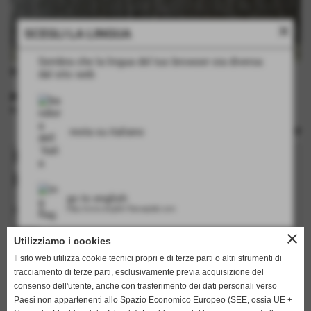
close
SCEGLI LA LINGUA
Sembra che la lingua del tuo browser sia diversa
Rapp. cm 38
dal sito web
INFORMAZIONI TECNICHE
rulli: no
resta su italiano
Richiedi informazioni su questo
prodotto
go to english
I campi in grassetto sono obbligatori.
http://www.english.flamarplak.com
nome
close
Utilizziamo i cookies
Il sito web utilizza cookie tecnici propri e di terze parti o altri strumenti di
tracciamento di terze parti, esclusivamente previa acquisizione del
cognome
consenso dell'utente, anche con trasferimento dei dati personali verso
Paesi non appartenenti allo Spazio Economico Europeo (SEE, ossia UE +