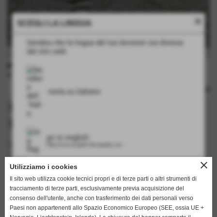
close
SCEGLI LA LINGUA
Sembra che la lingua del tuo browser sia diversa
dal sito web
INFORMAZIONI TECNICHE
rulli: no
resta su italiano
Richiedi informazioni su questo
prodotto
go to english
I campi in grassetto sono obbligatori.
http://www.english.flamarplak.com
nome
close
Utilizziamo i cookies
Il sito web utilizza cookie tecnici propri e di terze parti o altri strumenti di
tracciamento di terze parti, esclusivamente previa acquisizione del
cognome
consenso dell'utente, anche con trasferimento dei dati personali verso
Paesi non appartenenti allo Spazio Economico Europeo (SEE, ossia UE +