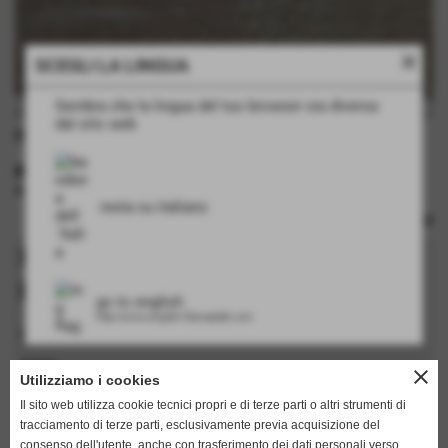
close
SCEGLI LA LINGUA
Sembra che la lingua del tuo browser sia diversa
dal sito web
Rapp. cm 20.5
INFORMAZIONI TECNICHE
rulli: no
resta su italiano
Richiedi informazioni su questo
prodotto
go to english
http://www.english.flamarplak.com
I campi in grassetto sono obbligatori.
nome
close
Utilizziamo i cookies
Il sito web utilizza cookie tecnici propri e di terze parti o altri strumenti di
tracciamento di terze parti, esclusivamente previa acquisizione del
cognome
consenso dell'utente, anche con trasferimento dei dati personali verso