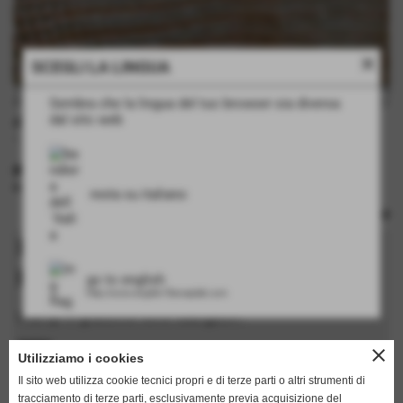
close
SCEGLI LA LINGUA
Sembra che la lingua del tuo browser sia diversa
dal sito web
disegno rettile lucertola
- piastra bimetallica
INFORMAZIONI TECNICHE
rulli: no
resta su italiano
Richiedi informazioni su questo
prodotto
go to english
http://www.english.flamarplak.com
I campi in grassetto sono obbligatori.
nome
close
Utilizziamo i cookies
Il sito web utilizza cookie tecnici propri e di terze parti o altri strumenti di
tracciamento di terze parti, esclusivamente previa acquisizione del