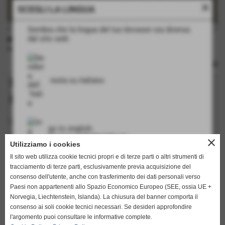
close
SCEGLI LA LINGUA
Sembra che la lingua del tuo browser sia diversa
dal sito web
INFORMAZIONI TECNICHE
rulli: no
Richiedi informazioni su questo
resta su italiano
prodotto
I campi in grassetto sono obbligatori.
go to english
nome
http://www.english.flamarplak.com
close
Utilizziamo i cookies
Il sito web utilizza cookie tecnici propri e di terze parti o altri strumenti di
tracciamento di terze parti, esclusivamente previa acquisizione del
cognome
consenso dell'utente, anche con trasferimento dei dati personali verso
Paesi non appartenenti allo Spazio Economico Europeo (SEE, ossia UE +
Norvegia, Liechtenstein, Islanda). La chiusura del banner comporta il
consenso ai soli cookie tecnici necessari. Se desideri approfondire
keyboard_arrow_down
l'argomento puoi consultare le informative complete.