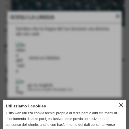
close
SCEGLI LA LINGUA
Sembra che la lingua del tuo browser sia diversa
disegno fianco medio di coccodrillo
dal sito web
- piastra bimetallica
INFORMAZIONI TECNICHE
rulli: no
resta su italiano
Richiedi informazioni su questo
prodotto
go to english
http://www.english.flamarplak.com
I campi in grassetto sono obbligatori.
nome
close
Utilizziamo i cookies
Il sito web utilizza cookie tecnici propri e di terze parti o altri strumenti di
tracciamento di terze parti, esclusivamente previa acquisizione del
cognome
consenso dell'utente, anche con trasferimento dei dati personali verso