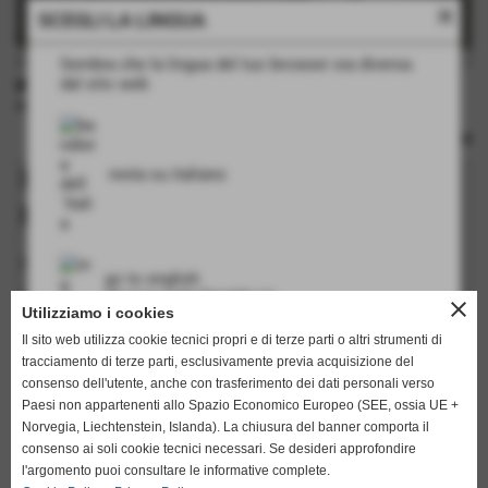
close
SCEGLI LA LINGUA
Sembra che la lingua del tuo browser sia diversa
dal sito web
INFORMAZIONI TECNICHE
rulli: no
Richiedi informazioni su questo
resta su italiano
prodotto
I campi in grassetto sono obbligatori.
go to english
nome
http://www.english.flamarplak.com
close
Utilizziamo i cookies
Il sito web utilizza cookie tecnici propri e di terze parti o altri strumenti di
tracciamento di terze parti, esclusivamente previa acquisizione del
cognome
consenso dell'utente, anche con trasferimento dei dati personali verso
Paesi non appartenenti allo Spazio Economico Europeo (SEE, ossia UE +
Norvegia, Liechtenstein, Islanda). La chiusura del banner comporta il
consenso ai soli cookie tecnici necessari. Se desideri approfondire
keyboard_arrow_down
l'argomento puoi consultare le informative complete.