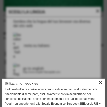
close
SCEGLI LA LINGUA
disegno rettile lucertola
Sembra che la lingua del tuo browser sia diversa
- piastra bimetallica
dal sito web
INFORMAZIONI TECNICHE
rulli: no
resta su italiano
Richiedi informazioni su questo
prodotto
go to english
I campi in grassetto sono obbligatori.
http://www.english.flamarplak.com
nome
close
Utilizziamo i cookies
Il sito web utilizza cookie tecnici propri e di terze parti o altri strumenti di
tracciamento di terze parti, esclusivamente previa acquisizione del
cognome
consenso dell'utente, anche con trasferimento dei dati personali verso
Paesi non appartenenti allo Spazio Economico Europeo (SEE, ossia UE +