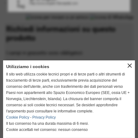
- incisione su rullo
http://www.english.flamarplak.com
Richiedi informazioni su questo
prodotto
I campi in grassetto sono obbligatori.
nome
close
Utilizziamo i cookies
Il sito web utilizza cookie tecnici propri e di terze parti o altri strumenti di
tracciamento di terze parti, esclusivamente previa acquisizione del
cognome
consenso dell'utente, anche con trasferimento dei dati personali verso
Paesi non appartenenti allo Spazio Economico Europeo (SEE, ossia UE +
Norvegia, Liechtenstein, Islanda). La chiusura del banner comporta il
consenso ai soli cookie tecnici necessari. Se desideri approfondire
keyboard_arrow_down
l'argomento puoi consultare le informative complete.
Cookie Policy
-
Privacy Policy
Il tuo consenso ha una durata massima di 6 mesi.
Cookie accettati nel consenso: nessun consenso
<< precedente
successivo >>