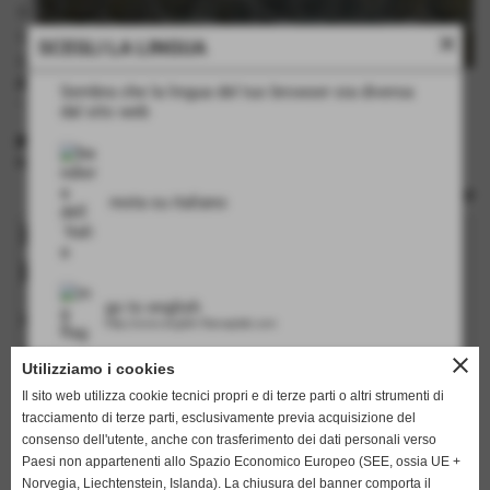
close
SCEGLI LA LINGUA
disegno fianco medio di coccodrillo
Sembra che la lingua del tuo browser sia diversa
- piastra bimetallica
dal sito web
INFORMAZIONI TECNICHE
rulli: no
resta su italiano
Richiedi informazioni su questo
prodotto
go to english
I campi in grassetto sono obbligatori.
http://www.english.flamarplak.com
nome
close
Utilizziamo i cookies
Il sito web utilizza cookie tecnici propri e di terze parti o altri strumenti di
tracciamento di terze parti, esclusivamente previa acquisizione del
cognome
consenso dell'utente, anche con trasferimento dei dati personali verso
Paesi non appartenenti allo Spazio Economico Europeo (SEE, ossia UE +
Norvegia, Liechtenstein, Islanda). La chiusura del banner comporta il