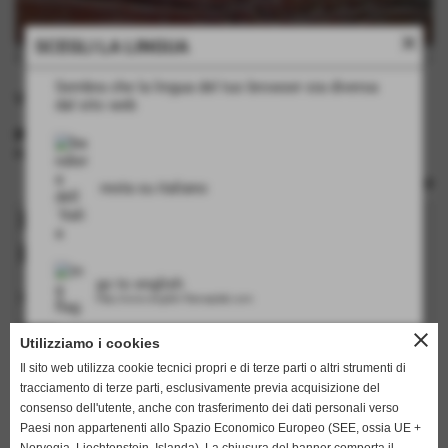
close
SCEGLI LA LINGUA
Versione a Fianco Stretto
Sembra che la lingua del tuo browser sia diversa
Versione a Fianco Stretto Rapp. cm 32
dal sito web
INFORMAZIONI TECNICHE
rulli: no
resta su italiano
Richiedi informazioni su questo
prodotto
go to english
I campi in grassetto sono obbligatori.
http://www.english.flamarplak.com
nome
close
Utilizziamo i cookies
Il sito web utilizza cookie tecnici propri e di terze parti o altri strumenti di
tracciamento di terze parti, esclusivamente previa acquisizione del
cognome
consenso dell'utente, anche con trasferimento dei dati personali verso
Paesi non appartenenti allo Spazio Economico Europeo (SEE, ossia UE +