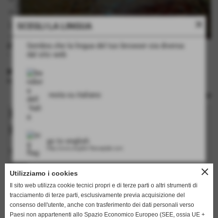
close
SCEGLI LA LINGUA
Sembra che la lingua del tuo browser sia diversa
disegno effetto conchiglia ostrica
dal sito web
- piastra bimetallica
INFORMAZIONI TECNICHE
rulli: no
resta su italiano
Richiedi informazioni su questo
prodotto
go to english
http://www.english.flamarplak.com
I campi in grassetto sono obbligatori.
nome
close
Utilizziamo i cookies
Il sito web utilizza cookie tecnici propri e di terze parti o altri strumenti di
tracciamento di terze parti, esclusivamente previa acquisizione del
cognome
consenso dell'utente, anche con trasferimento dei dati personali verso
Paesi non appartenenti allo Spazio Economico Europeo (SEE, ossia UE +