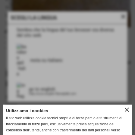
close
SCEGLI LA LINGUA
Sembra che la lingua del tuo browser sia diversa
disegno PAGLIA
dal sito web
- piastra bimetallica : SI
- piastra monoblocco : SI
- incisione su rullo : SI
resta su italiano
Richiedi informazioni su questo
prodotto
go to english
http://www.english.flamarplak.com
I campi in grassetto sono obbligatori.
nome
close
Utilizziamo i cookies
Il sito web utilizza cookie tecnici propri e di terze parti o altri strumenti di
tracciamento di terze parti, esclusivamente previa acquisizione del
cognome
consenso dell'utente, anche con trasferimento dei dati personali verso