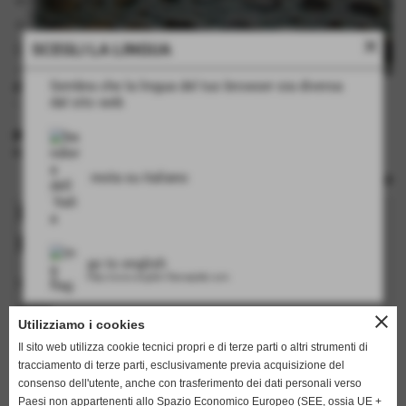
close
SCEGLI LA LINGUA
Sembra che la lingua del tuo browser sia diversa
disegno fianco di coccodrillo
dal sito web
- piastra bimetallica
INFORMAZIONI TECNICHE
rulli: no
resta su italiano
Richiedi informazioni su questo
prodotto
go to english
http://www.english.flamarplak.com
I campi in grassetto sono obbligatori.
nome
close
Utilizziamo i cookies
Il sito web utilizza cookie tecnici propri e di terze parti o altri strumenti di
tracciamento di terze parti, esclusivamente previa acquisizione del
cognome
consenso dell'utente, anche con trasferimento dei dati personali verso
Paesi non appartenenti allo Spazio Economico Europeo (SEE, ossia UE +