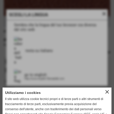
close
SCEGLI LA LINGUA
Sembra che la lingua del tuo browser sia diversa
dal sito web
piastra bimetallica disegno Astrakhan
INFORMAZIONI TECNICHE
rulli: no
resta su italiano
Richiedi informazioni su questo
prodotto
go to english
http://www.english.flamarplak.com
I campi in grassetto sono obbligatori.
nome
close
Utilizziamo i cookies
Il sito web utilizza cookie tecnici propri e di terze parti o altri strumenti di
tracciamento di terze parti, esclusivamente previa acquisizione del
cognome
consenso dell'utente, anche con trasferimento dei dati personali verso